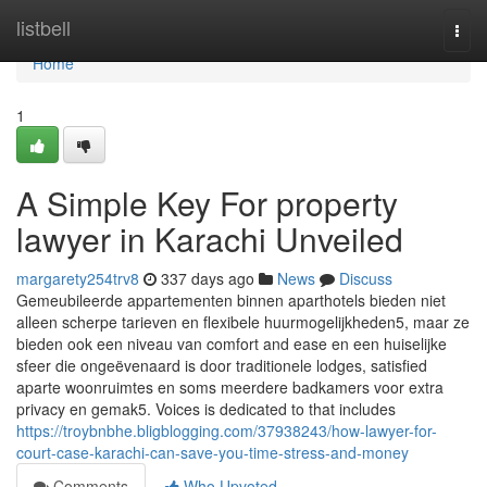
Home
listbell
Togg
navi
Home
1
A Simple Key For property
lawyer in Karachi Unveiled
margarety254trv8
337 days ago
News
Discuss
Gemeubileerde appartementen binnen aparthotels bieden niet
alleen scherpe tarieven en flexibele huurmogelijkheden5, maar ze
bieden ook een niveau van comfort and ease en een huiselijke
sfeer die ongeëvenaard is door traditionele lodges, satisfied
aparte woonruimtes en soms meerdere badkamers voor extra
privacy en gemak5. Voices is dedicated to that includes
https://troybnbhe.bligblogging.com/37938243/how-lawyer-for-
court-case-karachi-can-save-you-time-stress-and-money
Comments
Who Upvoted