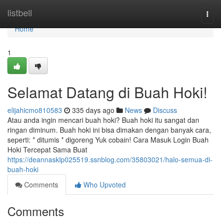
Home
listbell
Togg
navi
Home
1
Selamat Datang di Buah Hoki!
elijahicmo810583
335 days ago
News
Discuss
Atau anda ingin mencari buah hoki? Buah hoki itu sangat dan
ringan diminum. Buah hoki ini bisa dimakan dengan banyak cara,
seperti: * ditumis * digoreng Yuk cobain! Cara Masuk Login Buah
Hoki Tercepat Sama Buat
https://deannasklp025519.ssnblog.com/35803021/halo-semua-di-
buah-hoki
Comments
Who Upvoted
Comments