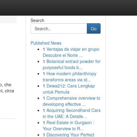
Search
Go
Published News
1
Ventajas de viajar en grupo
Descubre el Norte ...
1
Botanical extract powder for
purposeful foods b...
1
How modern philanthropy
transforms areas via st...
o, che
1
Dewa212: Cara Lengkap
i, circa
untuk Pemula
1
Comprehensive overview to
developing effective ...
1
Acquiring Secondhand Cars
in the UAE: A Detaile...
1
Real Estate in Gurgaon :
Your Overview to R...
1
Discovering Your Perfect