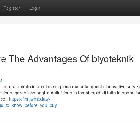
Register
Login
ze The Advantages Of biyoteknik
ss
 ed ora entrato in una fase di piena maturità, questo innovativo servizi
zione, garantisce oggi la definizione in tempi rapidi di tutte le operazion
, con
https://finnjwhsb.law-
hings_to_know_before_you_buy