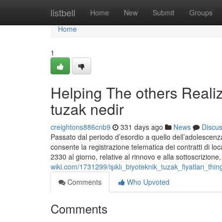
Home
listbell
Home
New
Submit
Groups
Home
1
Helping The others Reali
tuzak nedir
creightons886cnb9
331 days ago
News
Discu
Passato dal periodo d’esordio a quello dell’adolescenza
consente la registrazione telematica dei contratti di loca
2330 al giorno, relative al rinnovo e alla sottoscrizione
wiki.com/1731299/işıklı_biyoteknik_tuzak_fiyatları_t
Comments
Who Upvoted
Comments