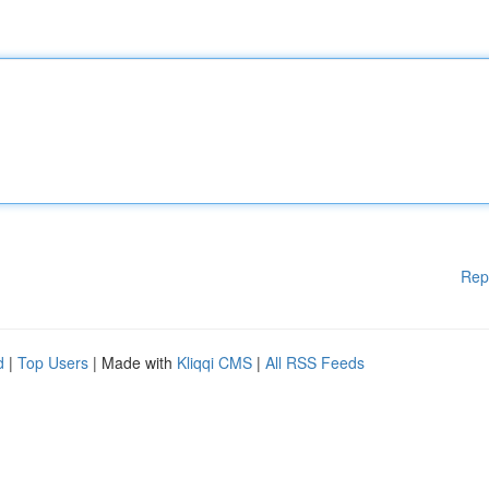
Rep
d
|
Top Users
| Made with
Kliqqi CMS
|
All RSS Feeds