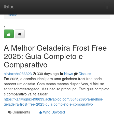
Home
listbell
Togg
navi
Home
1
A Melhor Geladeira Frost Free
2025: Guia Completo e
Comparativo
aliviaxahc236323
330 days ago
News
Discuss
Em 2025, a escolha ideal para uma geladeira frost free pode
parecer um desafio. Com tantas marcas disponíveis, é fácil se
sentir sobrecarregado. Mas não se preocupe! Este guia completo
e comparativo vai te ajudar
https://kaitlyngbrx498639.activablog.com/36462695/a-melhor-
geladeira-frost-free-2025-guia-completo-e-comparativo
Comments
Who Upvoted