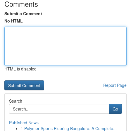
Comments
Submit a Comment
No HTML
HTML is disabled
Report Page
Search
Go
Published News
1
Polymer Sports Flooring Bangalore: A Complete...