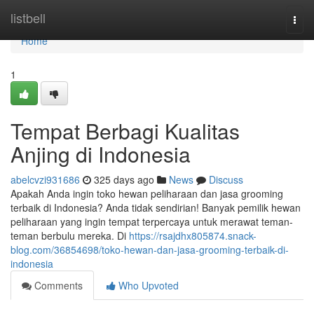
Home
listbell
Togg
navi
Home
1
Tempat Berbagi Kualitas
Anjing di Indonesia
abelcvzi931686
325 days ago
News
Discuss
Apakah Anda ingin toko hewan peliharaan dan jasa grooming
terbaik di Indonesia? Anda tidak sendirian! Banyak pemilik hewan
peliharaan yang ingin tempat terpercaya untuk merawat teman-
teman berbulu mereka. Di
https://rsajdhx805874.snack-
blog.com/36854698/toko-hewan-dan-jasa-grooming-terbaik-di-
indonesia
Comments
Who Upvoted