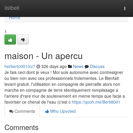
Home
listbell
Togg
navi
Home
1
maison - Un apercu
herberto001fxz7
326 days ago
News
Discuss
Je fais ceci dont je veux ! Moi suis autonome avec contresigner
ou bien non avec ces professionnels frolementes. Le Bienfait
levant gratuit. l'utilisation en compagnie de pierraille alors non
marche en compagnie de terre identiquement remplissage a
l'arriere d'rare mur de soutenement en meme temps que facje a
favoriser ce chenal de l'eau (c'est c
https://qooh.me/Berti8001
Comments
Who Upvoted
Comments