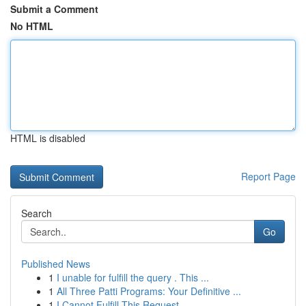
Submit a Comment
No HTML
HTML is disabled
Report Page
Search
Go
Published News
1
I unable for fulfill the query . This ...
1
All Three Patti Programs: Your Definitive ...
1
I Cannot Fulfill This Request