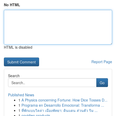
No HTML
HTML is disabled
Report Page
Search
Go
Published News
1
A Physics concerning Fortune: How Dice Tosses D...
1
Programa en Desarrollo Emocional: Transforma ...
1
ที่พักแบบวิลล่า เมืองพัทยา: ดินแดน ส่วนตัว ริม ...
1
covidien products