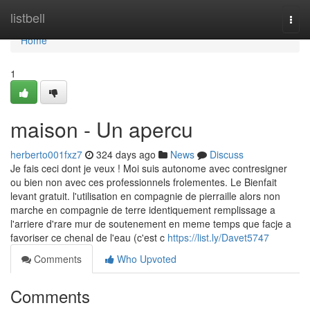
Home
listbell
Togg
navi
Home
1
maison - Un apercu
herberto001fxz7
324 days ago
News
Discuss
Je fais ceci dont je veux ! Moi suis autonome avec contresigner
ou bien non avec ces professionnels frolementes. Le Bienfait
levant gratuit. l'utilisation en compagnie de pierraille alors non
marche en compagnie de terre identiquement remplissage a
l'arriere d'rare mur de soutenement en meme temps que facje a
favoriser ce chenal de l'eau (c'est c
https://list.ly/Davet5747
Comments
Who Upvoted
Comments