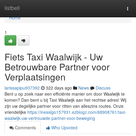
Home
listbell
Togg
navi
Home
1
Fiets Taxi Waalwijk - Uw
Betrouwbare Partner voor
Verplaatsingen
larissapipu937392
322 days ago
News
Discuss
Bent u op zoek naar een efficiënte manier om door Waalwijk te
komen? Dan bent u bij Taxi Waalwijk aan het rechtse adres! Wij
zijn uw degelijke partner voor ritten van alleszins routes. Onze
vriendelijke
https://inesslgo157931.ezblogz.com/68908761/taxi-
waalwijk-uw-vertrouwde-partner-voor-beweging
Comments
Who Upvoted