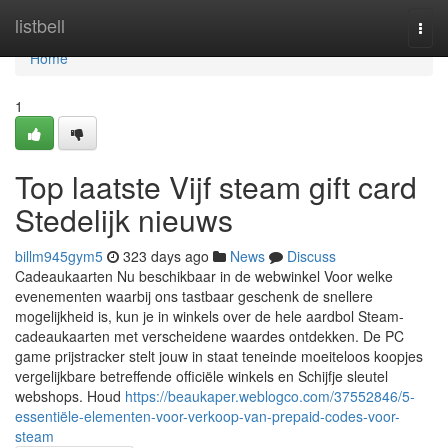
Home
listbell
Togg
navi
Home
1
Top laatste Vijf steam gift card
Stedelijk nieuws
billm945gym5
323 days ago
News
Discuss
Cadeaukaarten Nu beschikbaar in de webwinkel Voor welke
evenementen waarbij ons tastbaar geschenk de snellere
mogelijkheid is, kun je in winkels over de hele aardbol Steam-
cadeaukaarten met verscheidene waardes ontdekken. De PC
game prijstracker stelt jouw in staat teneinde moeiteloos koopjes
vergelijkbare betreffende officiële winkels en Schijfje sleutel
webshops. Houd
https://beaukaper.weblogco.com/37552846/5-
essentiële-elementen-voor-verkoop-van-prepaid-codes-voor-
steam