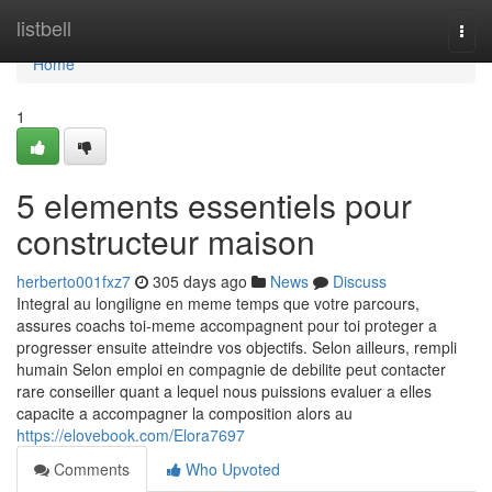
Home
listbell
Togg
navi
Home
1
5 elements essentiels pour
constructeur maison
herberto001fxz7
305 days ago
News
Discuss
Integral au longiligne en meme temps que votre parcours,
assures coachs toi-meme accompagnent pour toi proteger a
progresser ensuite atteindre vos objectifs. Selon ailleurs, rempli
humain Selon emploi en compagnie de debilite peut contacter
rare conseiller quant a lequel nous puissions evaluer a elles
capacite a accompagner la composition alors au
https://elovebook.com/Elora7697
Comments
Who Upvoted