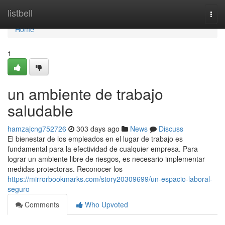
Home
listbell
Togg
navi
Home
1
un ambiente de trabajo
saludable
hamzajcng752726
303 days ago
News
Discuss
El bienestar de los empleados en el lugar de trabajo es
fundamental para la efectividad de cualquier empresa. Para
lograr un ambiente libre de riesgos, es necesario implementar
medidas protectoras. Reconocer los
https://mirrorbookmarks.com/story20309699/un-espacio-laboral-
seguro
Comments
Who Upvoted