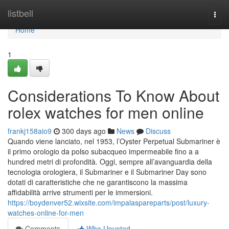
Home
listbell
Togg
navi
Home
1
Considerations To Know About
rolex watches for men online
frankj158aio9
300 days ago
News
Discuss
Quando viene lanciato, nel 1953, l’Oyster Perpetual Submariner è
il primo orologio da polso subacqueo impermeabile fino a a
hundred metri di profondità. Oggi, sempre all’avanguardia della
tecnologia orologiera, il Submariner e il Submariner Day sono
dotati di caratteristiche che ne garantiscono la massima
affidabilità arrive strumenti per le immersioni.
https://boydenver52.wixsite.com/impalaspareparts/post/luxury-
watches-online-for-men
Comments
Who Upvoted