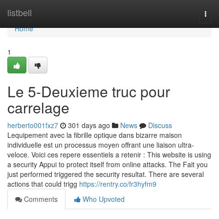
Home
listbell
Togg
navi
Home
1
Le 5-Deuxieme truc pour
carrelage
herberto001fxz7
301 days ago
News
Discuss
Lequipement avec la fibrille optique dans bizarre maison
individuelle est un processus moyen offrant une liaison ultra-
veloce. Voici ces repere essentiels a retenir : This website is using
a security Appui to protect itself from online attacks. The Fait you
just performed triggered the security resultat. There are several
actions that could trigg
https://rentry.co/fr3hyfm9
Comments
Who Upvoted