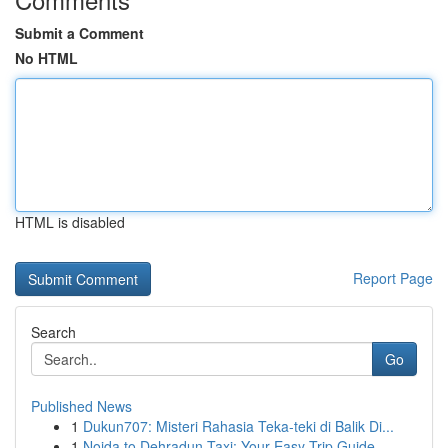
Submit a Comment
No HTML
HTML is disabled
Report Page
Search
Go
Published News
1
Dukun707: Misteri Rahasia Teka-teki di Balik Di...
1
Noida to Dehradun Taxi: Your Easy Trip Guide