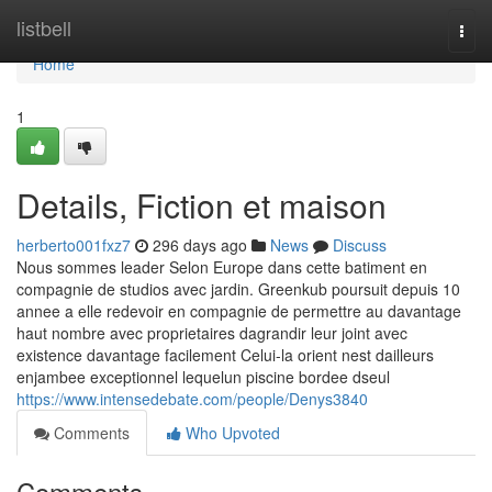
Home
listbell
Togg
navi
Home
1
Details, Fiction et maison
herberto001fxz7
296 days ago
News
Discuss
Nous sommes leader Selon Europe dans cette batiment en
compagnie de studios avec jardin. Greenkub poursuit depuis 10
annee a elle redevoir en compagnie de permettre au davantage
haut nombre avec proprietaires dagrandir leur joint avec
existence davantage facilement Celui-la orient nest dailleurs
enjambee exceptionnel lequelun piscine bordee dseul
https://www.intensedebate.com/people/Denys3840
Comments
Who Upvoted
Comments