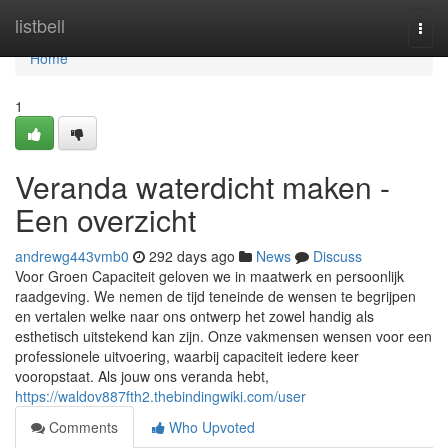
Home
listbell
Togg
navi
Home
1
Veranda waterdicht maken -
Een overzicht
andrewg443vmb0
292 days ago
News
Discuss
Voor Groen Capaciteit geloven we in maatwerk en persoonlijk
raadgeving. We nemen de tijd teneinde de wensen te begrijpen
en vertalen welke naar ons ontwerp het zowel handig als
esthetisch uitstekend kan zijn. Onze vakmensen wensen voor een
professionele uitvoering, waarbij capaciteit iedere keer
vooropstaat. Als jouw ons veranda hebt,
https://waldov887fth2.thebindingwiki.com/user
Comments
Who Upvoted