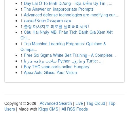
1
Dạy Lái Ô Tô Bình Dương – Địa Điểm Uy Tín , ...
1
The Answer on Inappropriate Prompts
1
Advanced defense technologies are modifying cur...
1
เลเซอร์รักษาสิวหลุมกระสุน
1
출장 마사지로 피로를 날려버리세요!
1
Cầu Hai Nháy MB: Phân Tích Đánh Giá Xem Xét
Chi...
1
Top Machine Learning Programs: Opinions &
Compa...
1
Free Six Sigma White Belt Training - A Complete...
1
ساخت برنامه مار با Python و ماژول Turtle: ...
1
Buy THC vape carts online Hungary
1
Apex Auto Glass: Your Vision
Copyright © 2026 |
Advanced Search
|
Live
|
Tag Cloud
|
Top
Users
| Made with
Kliqqi CMS
|
All RSS Feeds