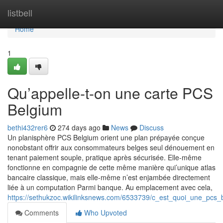
Home
listbell
Home
1
Qu’appelle-t-on une carte PCS
Belgium
bethi432rer6
274 days ago
News
Discuss
Un planisphère PCS Belgium orient une plan prépayée conçue
nonobstant offrir aux consommateurs belges seul dénouement en
tenant paiement souple, pratique après sécurisée. Elle-même
fonctionne en compagnie de cette même manière qui’unique atlas
bancaire classique, mais elle-même n’est enjambée directement
liée à un computation Parmi banque. Au emplacement avec cela,
https://sethukzoc.wikilinksnews.com/6533739/c_est_quoi_une_pcs_
Comments
Who Upvoted