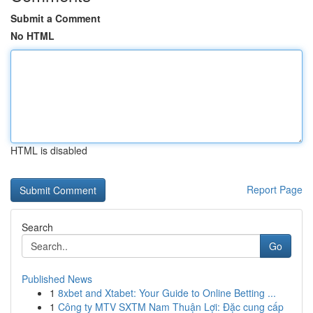
Submit a Comment
No HTML
HTML is disabled
Report Page
Search
Go
Published News
1
8xbet and Xtabet: Your Guide to Online Betting ...
1
Công ty MTV SXTM Nam Thuận Lợi: Đặc cung cấp