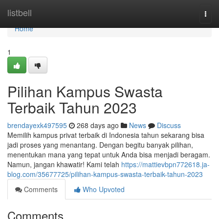
Home
listbell
Togg
navi
Home
1
Pilihan Kampus Swasta
Terbaik Tahun 2023
brendayexk497595
268 days ago
News
Discuss
Memilih kampus privat terbaik di Indonesia tahun sekarang bisa
jadi proses yang menantang. Dengan begitu banyak pilihan,
menentukan mana yang tepat untuk Anda bisa menjadi beragam.
Namun, jangan khawatir! Kami telah
https://mattievbpn772618.ja-
blog.com/35677725/pilihan-kampus-swasta-terbaik-tahun-2023
Comments
Who Upvoted
Comments