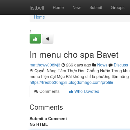
Home
listbell
Home
New
Submit
Groups
Home
1
In menu cho spa Bavet
matthewy098ivj3
266 days ago
News
Discuss
Bí Quyết Nâng Tầm Thực Đơn Chống Nước Trong khu bi
menu hiện đại Mộc Bài không chỉ là phương tiện nâng 
https://fredb530ngx8.blogdomago.com/profile
Comments
Who Upvoted
Comments
Submit a Comment
No HTML