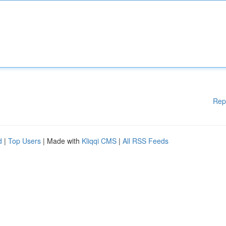
Rep
d
|
Top Users
| Made with
Kliqqi CMS
|
All RSS Feeds