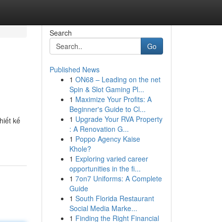
Search
Go
Published News
1
ON68 – Leading on the net
Spin & Slot Gaming Pl...
1
Maximize Your Profits: A
Beginner's Guide to Cl...
1
Upgrade Your RVA Property
iết kế
: A Renovation G...
1
Poppo Agency Kaise
Khole?
1
Exploring varied career
opportunities in the fi...
1
7on7 Uniforms: A Complete
Guide
1
South Florida Restaurant
Social Media Marke...
1
Finding the Right Financial