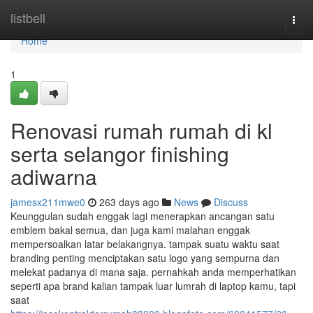
Home
listbell
Togg
navi
Home
1
Renovasi rumah rumah di kl
serta selangor finishing
adiwarna
jamesx211mwe0
263 days ago
News
Discuss
Keunggulan sudah enggak lagi menerapkan ancangan satu
emblem bakal semua, dan juga kami malahan enggak
mempersoalkan latar belakangnya. tampak suatu waktu saat
branding penting menciptakan satu logo yang sempurna dan
melekat padanya di mana saja. pernahkah anda memperhatikan
seperti apa brand kalian tampak luar lumrah di laptop kamu, tapi
saat