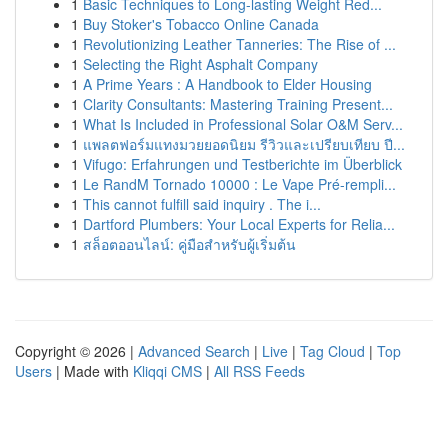
1
Basic Techniques to Long-lasting Weight Red...
1
Buy Stoker's Tobacco Online Canada
1
Revolutionizing Leather Tanneries: The Rise of ...
1
Selecting the Right Asphalt Company
1
A Prime Years : A Handbook to Elder Housing
1
Clarity Consultants: Mastering Training Present...
1
What Is Included in Professional Solar O&M Serv...
1
แพลตฟอร์มแทงมวยยอดนิยม รีวิวและเปรียบเทียบ ปี...
1
Vifugo: Erfahrungen und Testberichte im Überblick
1
Le RandM Tornado 10000 : Le Vape Pré-rempli...
1
This cannot fulfill said inquiry . The i...
1
Dartford Plumbers: Your Local Experts for Relia...
1
สล็อตออนไลน์: คู่มือสำหรับผู้เริ่มต้น
Copyright © 2026 |
Advanced Search
|
Live
|
Tag Cloud
|
Top
Users
| Made with
Kliqqi CMS
|
All RSS Feeds