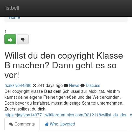
Home
listbell
Home
1
Willst du den copyright Klasse
B machen? Dann geht es so
vor!
rsakzlv044260
241 days ago
News
Discuss
Der copyright Klasse B ist dein Schlüssel zur Mobilität. Mit ihm
kannst deine eigene Freiheit genießen und die Welt erkunden.
Doch bevor du losfährst, musst du einige Schritte unternehmen.
Zuerst solltest du dich
https://jayfvov143771.wikifordummies.com/9212118/willst_du_den
Comments
Who Upvoted