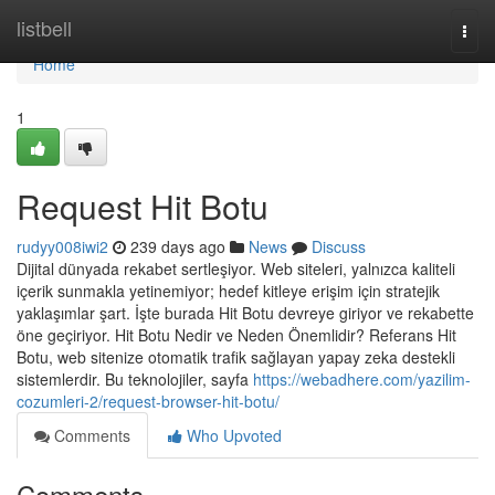
Home
listbell
Togg
navi
Home
1
Request Hit Botu
rudyy008iwi2
239 days ago
News
Discuss
Dijital dünyada rekabet sertleşiyor. Web siteleri, yalnızca kaliteli
içerik sunmakla yetinemiyor; hedef kitleye erişim için stratejik
yaklaşımlar şart. İşte burada Hit Botu devreye giriyor ve rekabette
öne geçiriyor. Hit Botu Nedir ve Neden Önemlidir? Referans Hit
Botu, web sitenize otomatik trafik sağlayan yapay zeka destekli
sistemlerdir. Bu teknolojiler, sayfa
https://webadhere.com/yazilim-
cozumleri-2/request-browser-hit-botu/
Comments
Who Upvoted
Comments