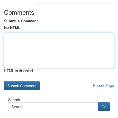
Comments
Submit a Comment
No HTML
HTML is disabled
Report Page
Search
Go