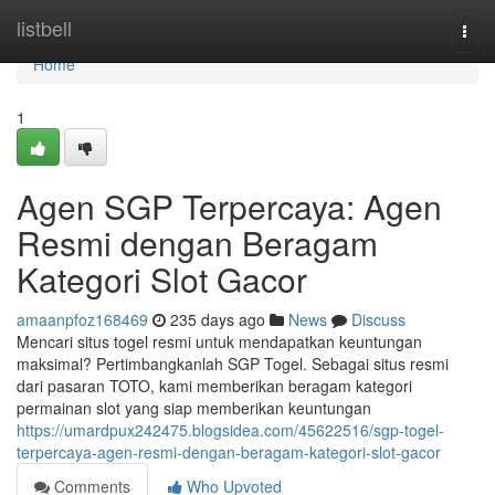
Home
listbell
Togg
navi
Home
1
Agen SGP Terpercaya: Agen
Resmi dengan Beragam
Kategori Slot Gacor
amaanpfoz168469
235 days ago
News
Discuss
Mencari situs togel resmi untuk mendapatkan keuntungan
maksimal? Pertimbangkanlah SGP Togel. Sebagai situs resmi
dari pasaran TOTO, kami memberikan beragam kategori
permainan slot yang siap memberikan keuntungan
https://umardpux242475.blogsidea.com/45622516/sgp-togel-
terpercaya-agen-resmi-dengan-beragam-kategori-slot-gacor
Comments
Who Upvoted