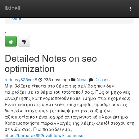
Home
listbell
Togg
navi
Home
1
Detailed Notes on seo
optimization
rodneyy825vdk8
235 days ago
News
Discuss
Μην βάζετε τίποτα στο θέμα της σελίδας που δεν
ταιριάζει με το θέμα του ιστότοπού σας. Πώς οι μηχανές
αναζήτησης κατηγοριοποιούν κάθε τμήμα περιεχομένου;
Είναι απαραίτητο για κάθε επιχείρηση, προσφέροντας
δωρεάν, στοχευμένη επισκεψιμότητα, αυξημένη
αξιοπιστία και ένα ισχυρό ανταγωνιστικό πλεονέκτημα.
Χρησιμοποιήστε παραλλαγές της λέξης-κλειδί στόχου στη
σελίδα σας. Για παράδειγμα,
https://barbarax692ovc5.tdlwiki.com/user