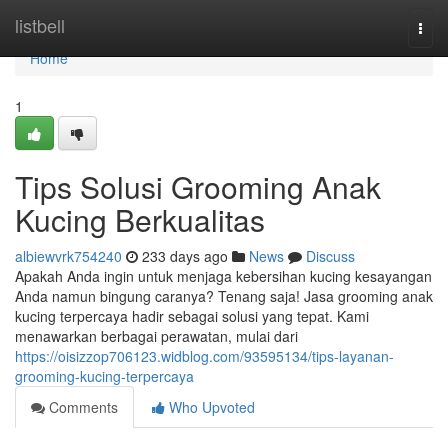
Home
listbell
Togg
navi
Home
1
Tips Solusi Grooming Anak
Kucing Berkualitas
albiewvrk754240
233 days ago
News
Discuss
Apakah Anda ingin untuk menjaga kebersihan kucing kesayangan
Anda namun bingung caranya? Tenang saja! Jasa grooming anak
kucing terpercaya hadir sebagai solusi yang tepat. Kami
menawarkan berbagai perawatan, mulai dari
https://oisizzop706123.widblog.com/93595134/tips-layanan-
grooming-kucing-terpercaya
Comments
Who Upvoted