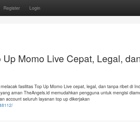
Register
Login
p Up Momo Live Cepat, Legal, da
melacak fasilitas Top Up Momo Live cepat, legal, dan tanpa ribet di In
n yang aman TheAngels.id memudahkan pengguna untuk mengisi diam
an account seluruh layanan top up dikerjakan
48112/