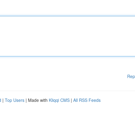
Rep
d
|
Top Users
| Made with
Kliqqi CMS
|
All RSS Feeds