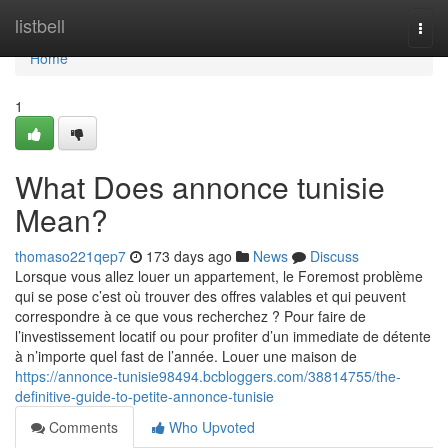
Home
listbell
Togg
navi
Home
1
What Does annonce tunisie
Mean?
thomaso221qep7
173 days ago
News
Discuss
Lorsque vous allez louer un appartement, le Foremost problème
qui se pose c’est où trouver des offres valables et qui peuvent
correspondre à ce que vous recherchez ? Pour faire de
l’investissement locatif ou pour profiter d’un immediate de détente
à n’importe quel fast de l’année. Louer une maison de
https://annonce-tunisie98494.bcbloggers.com/38814755/the-
definitive-guide-to-petite-annonce-tunisie
Comments
Who Upvoted