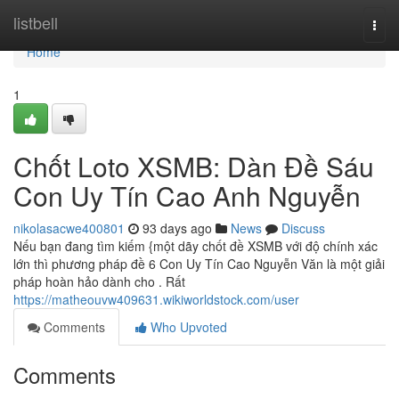
Home
listbell
Togg
navi
Home
1
Chốt Loto XSMB: Dàn Đề Sáu
Con Uy Tín Cao Anh Nguyễn
nikolasacwe400801
93 days ago
News
Discuss
Nếu bạn đang tìm kiếm {một dãy chốt đề XSMB với độ chính xác
lớn thì phương pháp đề 6 Con Uy Tín Cao Nguyễn Văn là một giải
pháp hoàn hảo dành cho . Rất
https://matheouvw409631.wikiworldstock.com/user
Comments
Who Upvoted
Comments