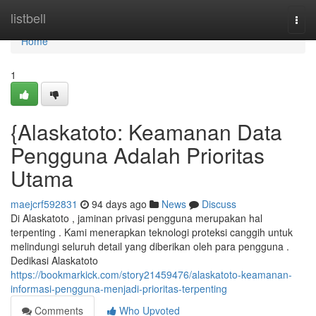
Home
listbell
Togg
navi
Home
1
{Alaskatoto: Keamanan Data
Pengguna Adalah Prioritas
Utama
maejcrf592831
94 days ago
News
Discuss
Di Alaskatoto , jaminan privasi pengguna merupakan hal
terpenting . Kami menerapkan teknologi proteksi canggih untuk
melindungi seluruh detail yang diberikan oleh para pengguna .
Dedikasi Alaskatoto
https://bookmarkick.com/story21459476/alaskatoto-keamanan-
informasi-pengguna-menjadi-prioritas-terpenting
Comments
Who Upvoted