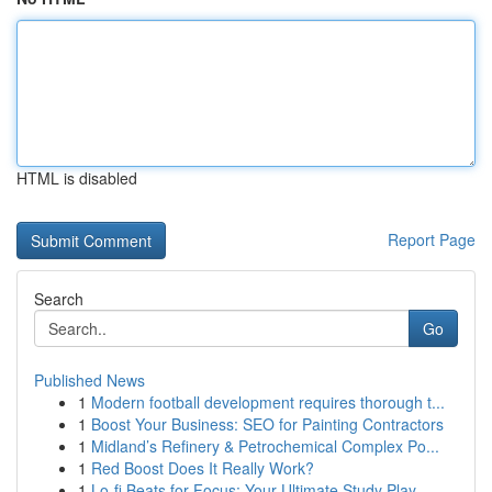
HTML is disabled
Report Page
Search
Go
Published News
1
Modern football development requires thorough t...
1
Boost Your Business: SEO for Painting Contractors
1
Midland’s Refinery & Petrochemical Complex Po...
1
Red Boost Does It Really Work?
1
Lo-fi Beats for Focus: Your Ultimate Study Play...