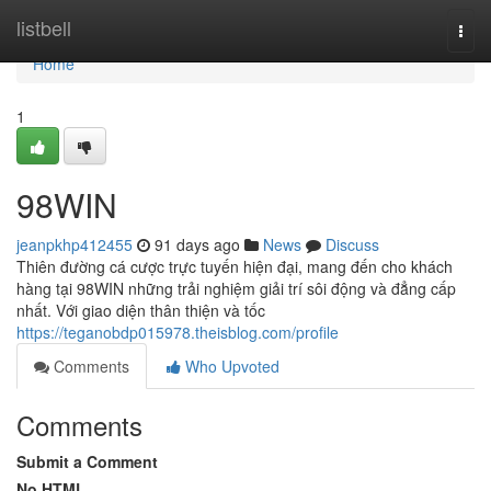
Home
listbell
Togg
navi
Home
1
98WIN
jeanpkhp412455
91 days ago
News
Discuss
Thiên đường cá cược trực tuyến hiện đại, mang đến cho khách
hàng tại 98WIN những trải nghiệm giải trí sôi động và đẳng cấp
nhất. Với giao diện thân thiện và tốc
https://teganobdp015978.theisblog.com/profile
Comments
Who Upvoted
Comments
Submit a Comment
No HTML