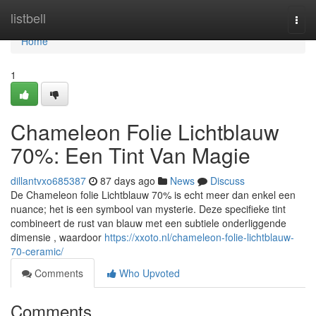
Home
listbell
Togg
navi
Home
1
Chameleon Folie Lichtblauw
70%: Een Tint Van Magie
dillantvxo685387
87 days ago
News
Discuss
De Chameleon folie Lichtblauw 70% is echt meer dan enkel een
nuance; het is een symbool van mysterie. Deze specifieke tint
combineert de rust van blauw met een subtiele onderliggende
dimensie , waardoor
https://xxoto.nl/chameleon-folie-lichtblauw-
70-ceramic/
Comments
Who Upvoted
Comments