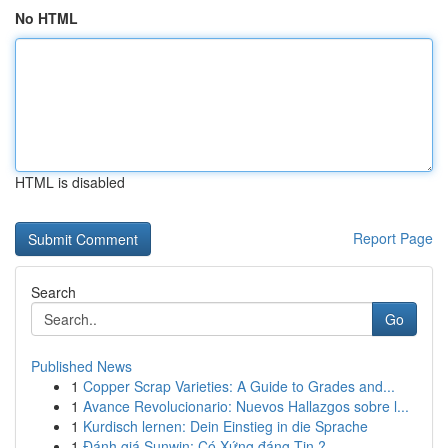
No HTML
HTML is disabled
Report Page
Search
Go
Published News
1
Copper Scrap Varieties: A Guide to Grades and...
1
Avance Revolucionario: Nuevos Hallazgos sobre l...
1
Kurdisch lernen: Dein Einstieg in die Sprache
1
Đánh giá Sunwin: Có Xứng đáng Tin ?