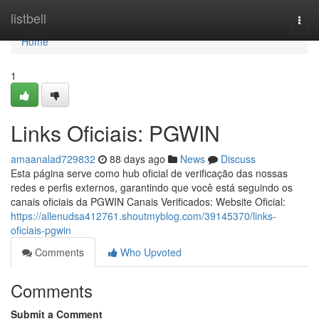
Home
listbell
Togg
navi
Home
1
Links Oficiais: PGWIN
amaanalad729832
88 days ago
News
Discuss
Esta página serve como hub oficial de verificação das nossas
redes e perfis externos, garantindo que você está seguindo os
canais oficiais da PGWIN Canais Verificados: Website Oficial:
https://allenudsa412761.shoutmyblog.com/39145370/links-
oficiais-pgwin
Comments
Who Upvoted
Comments
Submit a Comment