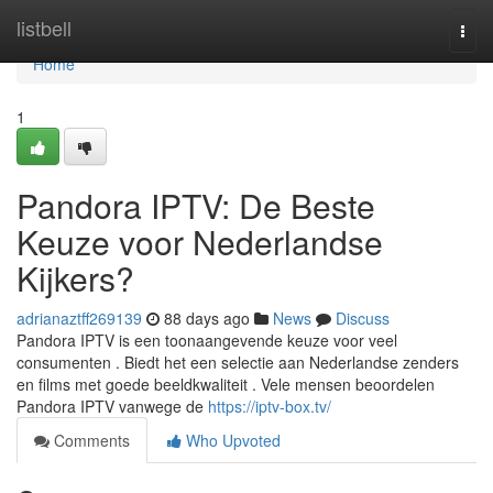
Home
listbell
Togg
navi
Home
1
Pandora IPTV: De Beste
Keuze voor Nederlandse
Kijkers?
adrianaztff269139
88 days ago
News
Discuss
Pandora IPTV is een toonaangevende keuze voor veel
consumenten . Biedt het een selectie aan Nederlandse zenders
en films met goede beeldkwaliteit . Vele mensen beoordelen
Pandora IPTV vanwege de
https://iptv-box.tv/
Comments
Who Upvoted