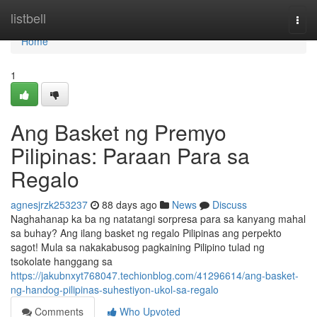
Home
listbell
Togg
navi
Home
1
Ang Basket ng Premyo
Pilipinas: Paraan Para sa
Regalo
agnesjrzk253237
88 days ago
News
Discuss
Naghahanap ka ba ng natatangi sorpresa para sa kanyang mahal
sa buhay? Ang ilang basket ng regalo Pilipinas ang perpekto
sagot! Mula sa nakakabusog pagkaining Pilipino tulad ng
tsokolate hanggang sa
https://jakubnxyt768047.techionblog.com/41296614/ang-basket-
ng-handog-pilipinas-suhestiyon-ukol-sa-regalo
Comments
Who Upvoted