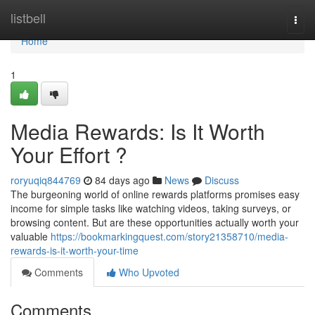
Home
listbell
Togg
navi
Home
1
Media Rewards: Is It Worth
Your Effort ?
roryuqiq844769
84 days ago
News
Discuss
The burgeoning world of online rewards platforms promises easy
income for simple tasks like watching videos, taking surveys, or
browsing content. But are these opportunities actually worth your
valuable
https://bookmarkingquest.com/story21358710/media-
rewards-is-it-worth-your-time
Comments
Who Upvoted
Comments