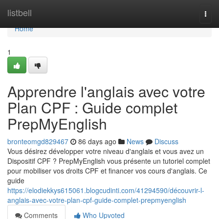
Home
listbell
Togg
navi
Home
1
Apprendre l'anglais avec votre
Plan CPF : Guide complet
PrepMyEnglish
bronteomgd829467
86 days ago
News
Discuss
Vous désirez développer votre niveau d'anglais et vous avez un
Dispositif CPF ? PrepMyEnglish vous présente un tutoriel complet
pour mobiliser vos droits CPF et financer vos cours d'anglais. Ce
guide
https://elodiekkys615061.blogcudinti.com/41294590/découvrir-l-
anglais-avec-votre-plan-cpf-guide-complet-prepmyenglish
Comments
Who Upvoted