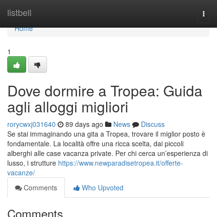
Home
listbell
Togg
navi
Home
1
Dove dormire a Tropea: Guida
agli alloggi migliori
rorycwxj031640
89 days ago
News
Discuss
Se stai immaginando una gita a Tropea, trovare il miglior posto è
fondamentale. La località offre una ricca scelta, dai piccoli
alberghi alle case vacanza private. Per chi cerca un’esperienza di
lusso, i strutture
https://www.newparadisetropea.it/offerte-
vacanze/
Comments
Who Upvoted
Comments