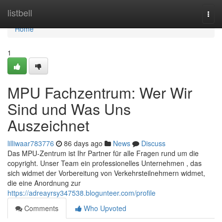
Home
listbell
Togg
navi
Home
1
MPU Fachzentrum: Wer Wir
Sind und Was Uns
Auszeichnet
lilliwaar783776
86 days ago
News
Discuss
Das MPU-Zentrum ist Ihr Partner für alle Fragen rund um die
copyright. Unser Team ein professionelles Unternehmen , das
sich widmet der Vorbereitung von Verkehrsteilnehmern widmet,
die eine Anordnung zur
https://adreayrsy347538.blogunteer.com/profile
Comments
Who Upvoted