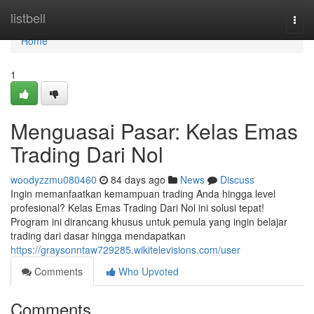
Home
listbell
Togg
navi
Home
1
Menguasai Pasar: Kelas Emas
Trading Dari Nol
woodyzzmu080460
84 days ago
News
Discuss
Ingin memanfaatkan kemampuan trading Anda hingga level
profesional? Kelas Emas Trading Dari Nol ini solusi tepat!
Program ini dirancang khusus untuk pemula yang ingin belajar
trading dari dasar hingga mendapatkan
https://graysonntaw729285.wikitelevisions.com/user
Comments
Who Upvoted
Comments