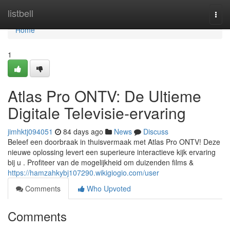
Home
listbell
Togg
navi
Home
1
Atlas Pro ONTV: De Ultieme
Digitale Televisie-ervaring
jimhktj094051
84 days ago
News
Discuss
Beleef een doorbraak in thuisvermaak met Atlas Pro ONTV! Deze
nieuwe oplossing levert een superieure interactieve kijk ervaring
bij u . Profiteer van de mogelijkheid om duizenden films &
https://hamzahkybj107290.wikigiogio.com/user
Comments
Who Upvoted
Comments