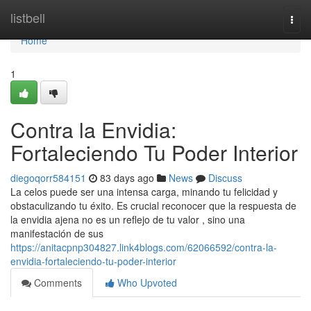
Home
listbell
Togg
navi
Home
1
Contra la Envidia:
Fortaleciendo Tu Poder Interior
diegoqorr584151
83 days ago
News
Discuss
La celos puede ser una intensa carga, minando tu felicidad y
obstaculizando tu éxito. Es crucial reconocer que la respuesta de
la envidia ajena no es un reflejo de tu valor , sino una
manifestación de sus
https://anitacpnp304827.link4blogs.com/62066592/contra-la-
envidia-fortaleciendo-tu-poder-interior
Comments
Who Upvoted