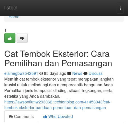
Home
listbell
Togg
navi
Home
1
Cat Tembok Eksterior: Cara
Pemilihan dan Pemasangan
elainegbwz542591
85 days ago
News
Discuss
Memilih cat tembok eksterior yang tepat merupakan langkah
krusial untuk melindungi dan mempercantik bangunan Anda.
Perhatikan jenis komposisi dinding, situasi lingkungan, serta
estetika yang Anda dambakan.
https://lawsontkmw293062.techionblog.com/41456043/cat-
tembok-eksterior-panduan-penentuan-dan-pemasangan
Comments
Who Upvoted