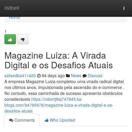
Home
listbell
Togg
navi
Home
1
Magazine Luiza: A Virada
Digital e os Desafios Atuais
safaedba411420
84 days ago
News
Discuss
A empresa Magazine Luiza completou uma virada radical digital
nos últimos anos, impulsionada pela ascensão do e-commerce .
No contudo, essa caminhada de sucesso apresenta obstáculos
consideráveis
https://robertjtkq747845.ka-
blogs.com/94795978/magazine-luiza-a-virada-digital-e-os-
desafios-atuais
Comments
Who Upvoted