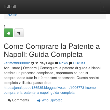
Home
listbell
Togg
navi
Home
1
Come Comprare la Patente a
Napoli: Guida Completa
karimotfn660002
81 days ago
News
Discuss
Acquistare | Ottenere | Conseguire la patente di guida a Napoli
sembra un processo complesso , soprattutto se non si
comprendono tutte le informazioni necessarie. Questa analisi
completa vi illustra passo dopo
https://junaidpaue136535.bloggactivo.com/40067731/come-
comprare-la-patente-a-napoli-guida-completa
Comments
Who Upvoted