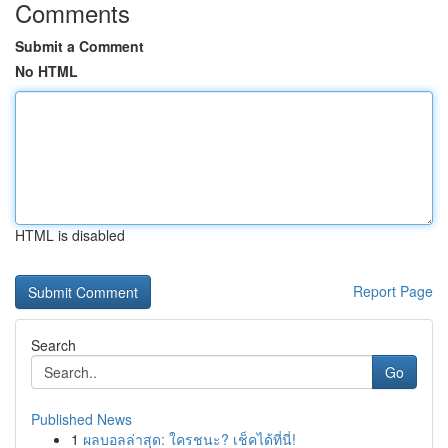
Comments
Submit a Comment
No HTML
HTML is disabled
Report Page
Search
Go
Published News
1
ผลบอลล่าสุด: ใครชนะ? เช็คได้ที่นี่!