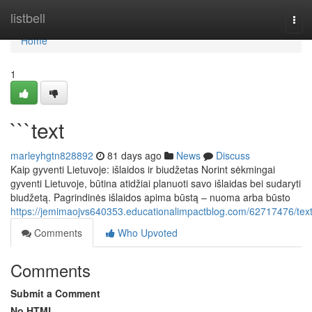
Home
listbell
Tog
navi
Home
1
```text
marleyhgtn828892
81 days ago
News
Discuss
Kaip gyventi Lietuvoje: išlaidos ir biudžetas Norint sėkmingai
gyventi Lietuvoje, būtina atidžiai planuoti savo išlaidas bei sudaryti
biudžetą. Pagrindinės išlaidos apima būstą – nuoma arba būsto
https://jemimaojvs640353.educationalimpactblog.com/62717476/tex
Comments
Who Upvoted
Comments
Submit a Comment
No HTML