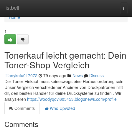
Home
listbell
Togg
navi
Home
1
Tonerkauf leicht gemacht: Dein
Toner-Shop Vergleich
tiffanykofu017072
79 days ago
News
Discuss
Der Toner-Einkauf muss keineswegs eine Herausforderung sein!
Unser Vergleich verschiedener Anbieter von Druckpatronen hilft
dir, den besten Händler für deine Drucksysteme zu finden . Wir
analysieren
https://woodyqqvl605453.blog2news.com/profile
Comments
Who Upvoted
Comments