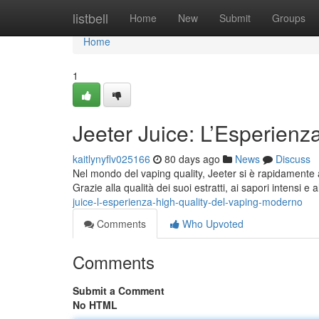
Home
listbell
Home
New
Submit
Groups
Home
1
Jeeter Juice: L’Esperien
kaitlynyflv025166
80 days ago
News
Discuss
Nel mondo del vaping quality, Jeeter si è rapidamente af
Grazie alla qualità dei suoi estratti, ai sapori intensi e 
juice-l-esperienza-high-quality-del-vaping-moderno
Comments
Who Upvoted
Comments
Submit a Comment
No HTML