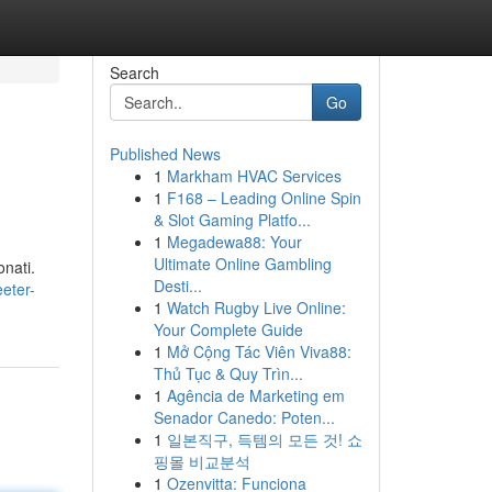
Search
Go
Published News
1
Markham HVAC Services
1
F168 – Leading Online Spin
& Slot Gaming Platfo...
1
Megadewa88: Your
Ultimate Online Gambling
onati.
Desti...
eter-
1
Watch Rugby Live Online:
Your Complete Guide
1
Mở Cộng Tác Viên Viva88:
Thủ Tục & Quy Trìn...
1
Agência de Marketing em
Senador Canedo: Poten...
1
일본직구, 득템의 모든 것! 쇼
핑몰 비교분석
1
Ozenvitta: Funciona