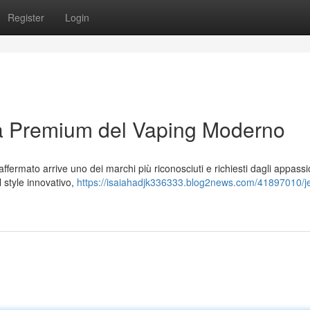
Register
Login
za Premium del Vaping Moderno
fermato arrive uno dei marchi più riconosciuti e richiesti dagli appassi
al style innovativo,
https://isaiahadjk336333.blog2news.com/41897010/je