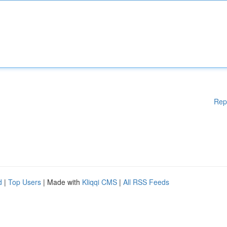
Rep
d
|
Top Users
| Made with
Kliqqi CMS
|
All RSS Feeds