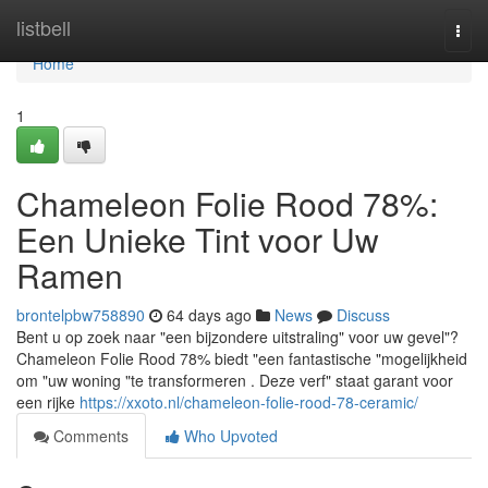
Home
listbell
Togg
navi
Home
1
Chameleon Folie Rood 78%:
Een Unieke Tint voor Uw
Ramen
brontelpbw758890
64 days ago
News
Discuss
Bent u op zoek naar "een bijzondere uitstraling" voor uw gevel"?
Chameleon Folie Rood 78% biedt "een fantastische "mogelijkheid
om "uw woning "te transformeren . Deze verf" staat garant voor
een rijke
https://xxoto.nl/chameleon-folie-rood-78-ceramic/
Comments
Who Upvoted