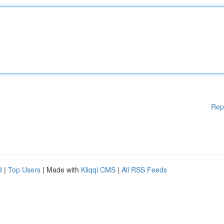
Rep
d
|
Top Users
| Made with
Kliqqi CMS
|
All RSS Feeds