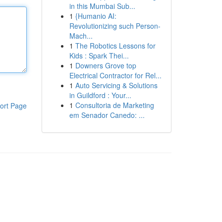
in this Mumbai Sub...
1
{Humanio AI:
Revolutionizing such Person-
Mach...
1
The Robotics Lessons for
Kids : Spark Thei...
1
Downers Grove top
Electrical Contractor for Rel...
1
Auto Servicing & Solutions
in Guildford : Your...
1
Consultoria de Marketing
ort Page
em Senador Canedo: ...