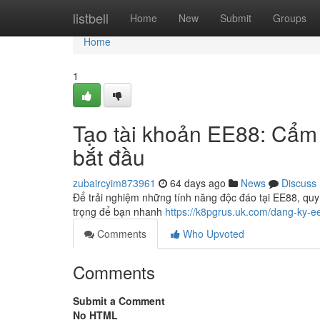
Home
listbell
Home
New
Submit
Groups
Home
1
Tạo tài khoản EE88: Cẩm 
bắt đầu
zubaircyim873961
64 days ago
News
Discuss
Để trải nghiệm những tính năng độc đáo tại EE88, quy t
trọng để bạn nhanh
https://k8pgrus.uk.com/dang-ky-e
Comments
Who Upvoted
Comments
Submit a Comment
No HTML