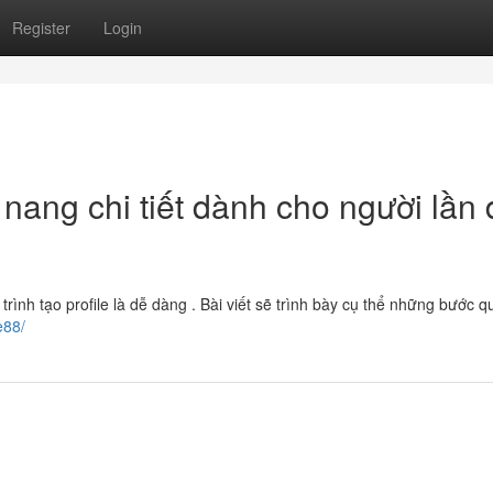
Register
Login
nang chi tiết dành cho người lần
rình tạo profile là dễ dàng . Bài viết sẽ trình bày cụ thể những bước q
e88/