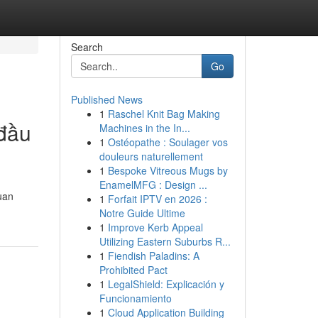
Search
Go
Published News
1
Raschel Knit Bag Making
 đầu
Machines in the In...
1
Ostéopathe : Soulager vos
douleurs naturellement
1
Bespoke Vitreous Mugs by
EnamelMFG : Design ...
uan
1
Forfait IPTV en 2026 :
Notre Guide Ultime
1
Improve Kerb Appeal
Utilizing Eastern Suburbs R...
1
Fiendish Paladins: A
Prohibited Pact
1
LegalShield: Explicación y
Funcionamiento
1
Cloud Application Building